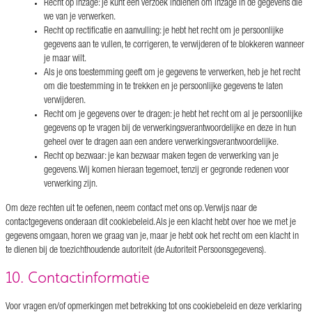
Recht op inzage: je kunt een verzoek indienen om inzage in de gegevens die
we van je verwerken.
Recht op rectificatie en aanvulling: je hebt het recht om je persoonlijke
gegevens aan te vullen, te corrigeren, te verwijderen of te blokkeren wanneer
je maar wilt.
Als je ons toestemming geeft om je gegevens te verwerken, heb je het recht
om die toestemming in te trekken en je persoonlijke gegevens te laten
verwijderen.
Recht om je gegevens over te dragen: je hebt het recht om al je persoonlijke
gegevens op te vragen bij de verwerkingsverantwoordelijke en deze in hun
geheel over te dragen aan een andere verwerkingsverantwoordelijke.
Recht op bezwaar: je kan bezwaar maken tegen de verwerking van je
gegevens. Wij komen hieraan tegemoet, tenzij er gegronde redenen voor
verwerking zijn.
Om deze rechten uit te oefenen, neem contact met ons op. Verwijs naar de
contactgegevens onderaan dit cookiebeleid. Als je een klacht hebt over hoe we met je
gegevens omgaan, horen we graag van je, maar je hebt ook het recht om een klacht in
te dienen bij de toezichthoudende autoriteit (de Autoriteit Persoonsgegevens).
10. Contactinformatie
Voor vragen en/of opmerkingen met betrekking tot ons cookiebeleid en deze verklaring