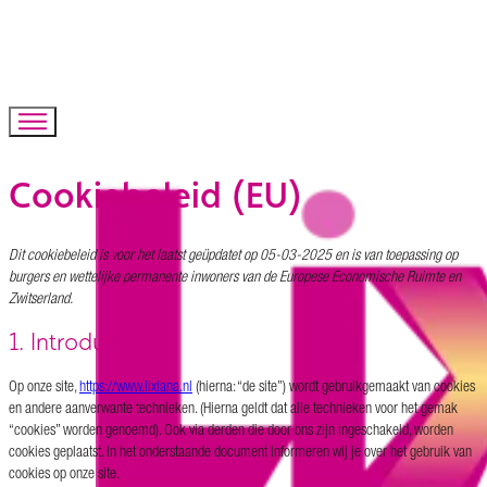
Cookiebeleid (EU)
Dit cookiebeleid is voor het laatst geüpdatet op 05-03-2025 en is van toepassing op
burgers en wettelijke permanente inwoners van de Europese Economische Ruimte en
Zwitserland.
1. Introductie
Op onze site,
https://www.lixiana.nl
(hierna: “de site”) wordt gebruikgemaakt van cookies
en andere aanverwante technieken. (Hierna geldt dat alle technieken voor het gemak
“cookies” worden genoemd). Ook via derden die door ons zijn ingeschakeld, worden
cookies geplaatst. In het onderstaande document informeren wij je over het gebruik van
cookies op onze site.