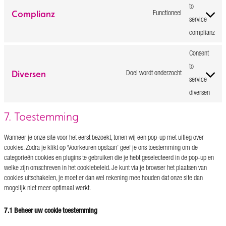
to
Complianz
Functioneel
service
complianz
Consent
to
Diversen
Doel wordt onderzocht
service
diversen
7. Toestemming
Wanneer je onze site voor het eerst bezoekt, tonen wij een pop-up met uitleg over
cookies. Zodra je klikt op ‘Voorkeuren opslaan’ geef je ons toestemming om de
categorieën cookies en plugins te gebruiken die je hebt geselecteerd in de pop-up en
welke zijn omschreven in het cookiebeleid. Je kunt via je browser het plaatsen van
cookies uitschakelen, je moet er dan wel rekening mee houden dat onze site dan
mogelijk niet meer optimaal werkt.
7.1 Beheer uw cookie toestemming