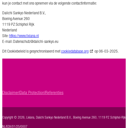
kun je contact met ons opnemen via de volgende contactinformatie:
Daiichi Sankyo Nederland B.V.,
Boeing Avenue 260
1119 PZ Schiphol Rijk
Nederland
Site:
https://www.lixiana.nl
E-mail:
Datenschutz@
daiichi-sankyo.eu
Dit Cookiebeleid is gesynchroniseerd met
cookiedatabase.org
op 06-03-2025.
Disclaimer
Data Protection
Referenties
Copyright © 2026, Lixiana, Daiichi Sankyo Nederland B.V., Boeing Avenue 260, 1119 PZ Schiphol-Rijk, 
NL/EDX/01/25/0007