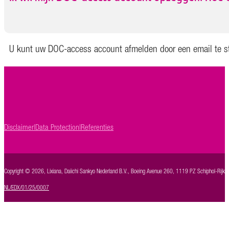
U kunt uw DOC-access account afmelden door een email te s
Disclaimer
Data Protection
Referenties
Copyright © 2026, Lixiana, Daiichi Sankyo Nederland B.V., Boeing Avenue 260, 1119 PZ Schiphol-Rijk, 
NL/EDX/01/25/0007